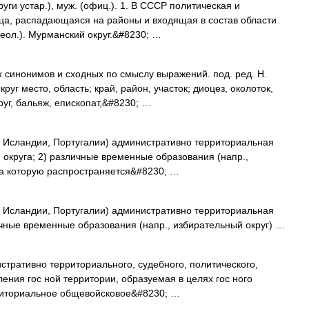
руги устар.), муж. (офиц.). 1. В СССР политическая и
ца, распадающаяся на районы и входящая в состав области
еол.). Мурманский округ.&#8230; …
х синонимов и сходных по смыслу выражений. под. ред. Н.
руг место, область; край, район, участок; диоцез, околоток,
руг, бальяж, епископат,&#8230; …
 в Исландии, Португалии) административно территориальная
округа; 2) различные временные образования (напр.,
 на которую распространяется&#8230; …
 в Исландии, Португалии) административно территориальная
ичные временные образования (напр., избирательный округ) …
истративно территориального, судебного, политического,
ления гос ной территории, образуемая в целях гос ного
рриториальное общевойсковое&#8230; …