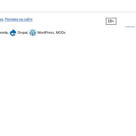
ка
,
Реклама на сайте
18+
omla,
Drupal,
WordPress, MODx.