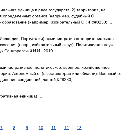
альная единица в ряде государств; 2) территория, на
я определенных органов (например, судебный О.,
ое образование (например, избирательный О.; 4)&#8230; …
в Исландии, Португалии) административно территориальная
зования (напр., избирательный округ). Политическая наука:
аук Санжаревский И.И.. 2010 …
Административное, политическое, военное, хозяйственное
рии. Автономный о. (в составе края или области). Военный о.
динение соединений, частей,&#8230; …
истративная единица) …
7
8
9
10
11
12
13