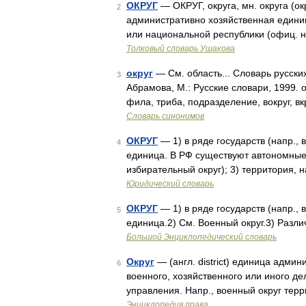
ОКРУГ
— ОКРУГ, округа, мн. округа (ок
2
административно хозяйственная едини
или национальной республики (офиц. н
Толковый словарь Ушакова
округ
— См. область... Словарь русски
3
Абрамова, М.: Русские словари, 1999. ок
фила, триба, подразделение, вокруг, вк
Словарь синонимов
ОКРУГ
— 1) в ряде государств (напр.,
4
единица. В РФ существуют автономные 
избирательный округ); 3) территория,
Юридический словарь
ОКРУГ
— 1) в ряде государств (напр.,
5
единица.2) См. Военный округ.3) Разл
Большой Энциклопедический словарь
Округ
— (англ. district) единица админ
6
военного, хозяйственного или иного де
управления. Напр., военный округ те
Энциклопедия права