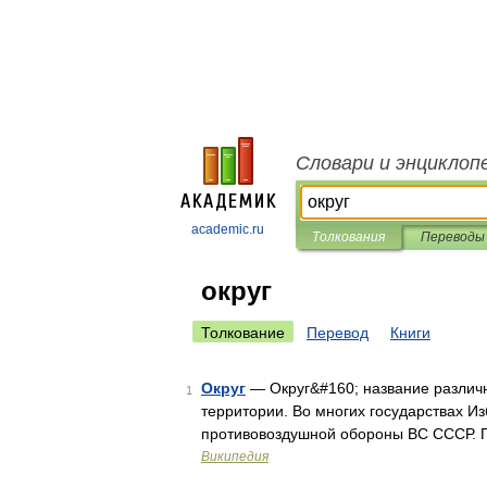
Словари и энциклоп
academic.ru
Толкования
Переводы
округ
Толкование
Перевод
Книги
Округ
— Округ&#160; название различ
1
территории. Во многих государствах И
противовоздушной обороны ВС СССР. П
Википедия