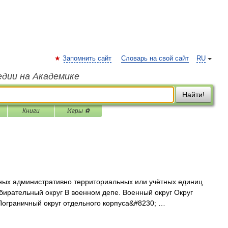
Запомнить сайт
Словарь на свой сайт
RU
едии на Академике
Найти!
Книги
Игры ⚽
ных административно территориальных или учётных единиц
збирательный округ В военном депе. Военный округ Округ
ограничный округ отдельного корпуса&#8230; …