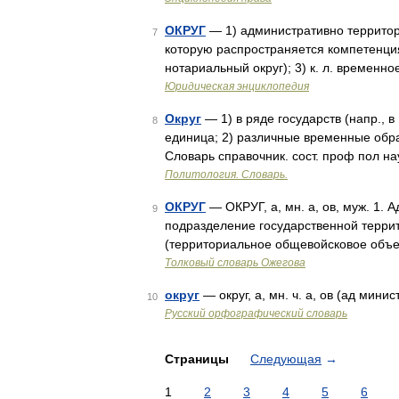
ОКРУГ
— 1) административно территори
7
которую распространяется компетенци
нотариальный округ); 3) к. л. временн
Юридическая энциклопедия
Округ
— 1) в ряде государств (напр., 
8
единица; 2) различные временные обра
Словарь справочник. сост. проф пол н
Политология. Словарь.
ОКРУГ
— ОКРУГ, а, мн. а, ов, муж. 1. 
9
подразделение государственной террито
(территориальное общевойсковое объе
Толковый словарь Ожегова
округ
— округ, а, мн. ч. а, ов (ад мин
10
Русский орфографический словарь
Страницы
Следующая
→
1
2
3
4
5
6